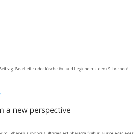
Beitrag. Bearbeite oder lösche ihn und beginne mit dem Schreiben!
m a new perspective
or mi. Phasellus rhoncus ultricies est pharetra finibus. Fusce eget ege