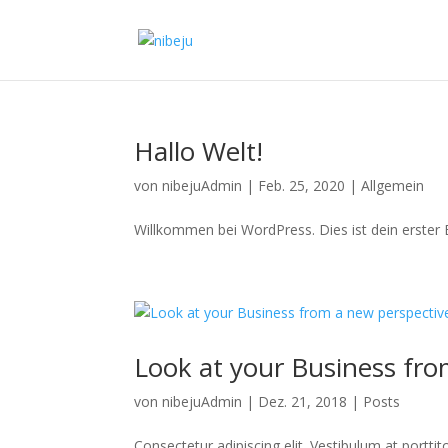
Hallo Welt!
von
nibejuAdmin
|
Feb. 25, 2020
|
Allgemein
Willkommen bei WordPress. Dies ist dein erster 
Look at your Business fro
von
nibejuAdmin
|
Dez. 21, 2018
|
Posts
Consectetur adipiscing elit. Vestibulum at porttit